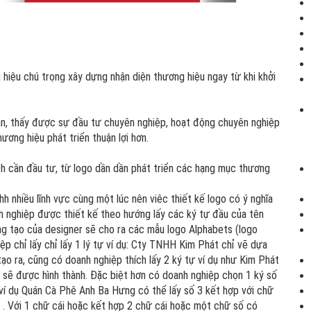
 hiệu chú trọng xây dựng nhận diện thương hiệu ngay từ khi khởi
ạn, thấy được sự đầu tư chuyên nghiệp, hoạt động chuyên nghiệp
ương hiệu phát triển thuận lợi hơn.
ch cần đầu tư, từ logo dần dần phát triển các hạng mục thương
h nhiều lĩnh vực cùng một lúc nên viêc thiết kế logo có ý nghĩa
h nghiệp được thiết kế theo hướng lấy các ký tự đầu của tên
áng tạo của designer sẽ cho ra các mẫu logo Alphabets (logo
iệp chỉ lấy chỉ lấy 1 lý tự ví dụ: Cty TNHH Kim Phát chỉ vẽ dựa
ạo ra, cũng có doanh nghiệp thích lấy 2 ký tự ví dụ như Kim Phát
 sẽ được hình thành. Đặc biệt hơn có doanh nghiệp chọn 1 ký số
 ví dụ Quán Cà Phê Anh Ba Hưng có thể lấy số 3 kết hợp với chữ
. Với 1 chữ cái hoặc kết hợp 2 chữ cái hoặc một chữ số có