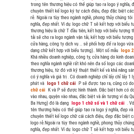
trong tên thương hiệu có thể giúp tạo ra logo ý nghĩa,
chuyên thiết kế logo ký tự cách điệu, đẹp đặc biệt các 
rẻ. Ngoài ra tùy theo ngành nghề, phong thủy chúng tôi
nghĩa, đẹp nhất. Ví dụ: logo chữ T sẽ kết hợp với biểu
thương hiệu là chữ T đầu tiên, kết hợp với biểu tượng t
tải sẽ cho ra logo ngành vận tải, kết hợp với biểu tượng
cửa hàng, công ty dịch vụ ... sẽ phối hơp để ra logo v
dạng chữ kết hợp với biểu tượng).. Một số mẫu
logo 2
Khá nhiều doanh nghiệp, công ty, cửa hàng do kinh doanh
theo nghĩa ngành nghề rất khó nên đa số logo các doan
thương hiệu, từ đó với kỹ thuật thiết kế và khả năng s
có ý nghĩa và giá trị . Có doanh nghiệp chỉ lấy chỉ lấy
phát và
logo 1 chữ cái
P sẽ được tạo ra, cũng có doa
chữ cái
K và P sẽ được hình thành. Đặc biệt hơn có d
vào nhau, quyện vào nhau, đặc biệt và ấn tượng ví dụ 
Ba Hưng) đó là dạng
logo 1 chữ số và 1 chữ cái
. Vớ
tên thương hiệu có thể giúp tạo ra logo ý nghĩa, đẹp v
chuyên thiết kế logo chữ cái cách điệu, đẹp đặc biệt c
logo rẻ.Ngoài ra tùy theo ngành nghề, phong thủy chúng
nghĩa, đẹp nhất. Ví dụ: logo chữ T sẽ kết hợp với biểu