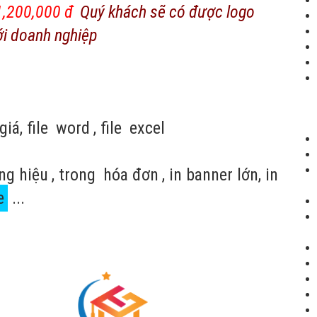
1,200,000 đ
Quý khách sẽ có được logo
ới doanh nghiệp
iá, file
word
, file
excel
ng hiệu
, trong
hóa đơn
, in banner lớn, in
e
...