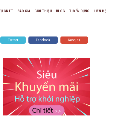
VỤ CNTT
BÁO GIÁ
GIỚI THIỆU
BLOG
TUYỂN DỤNG
LIÊN HỆ
Twitter
Facebook
Google+