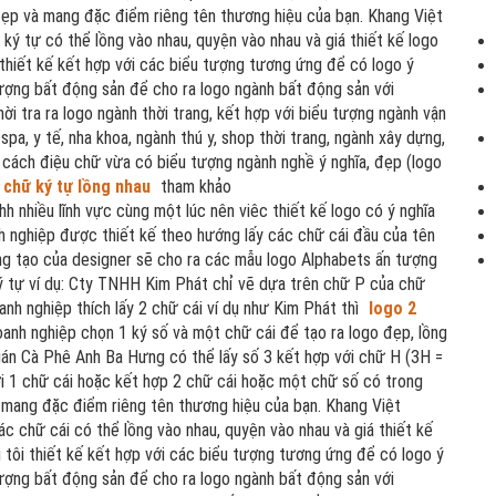
 đẹp và mang đặc điểm riêng tên thương hiệu của bạn. Khang Việt
ký tự có thể lồng vào nhau, quyện vào nhau và giá thiết kế logo
 thiết kế kết hợp với các biểu tượng tương ứng để có logo ý
 tượng bất động sản để cho ra logo ngành bất động sản với
hời tra ra logo ngành thời trang, kết hợp với biểu tượng ngành vận
 spa, y tế, nha khoa, ngành thú y, shop thời trang, ngành xây dựng,
ừa cách điệu chữ vừa có biểu tượng ngành nghề ý nghĩa, đẹp (logo
 chữ ký tự lồng nhau
tham khảo
h nhiều lĩnh vực cùng một lúc nên viêc thiết kế logo có ý nghĩa
h nghiệp được thiết kế theo hướng lấy các chữ cái đầu của tên
áng tạo của designer sẽ cho ra các mẫu logo Alphabets ấn tượng
 1 lý tự ví dụ: Cty TNHH Kim Phát chỉ vẽ dựa trên chữ P của chữ
nh nghiệp thích lấy 2 chữ cái ví dụ như Kim Phát thì
logo 2
oanh nghiệp chọn 1 ký số và một chữ cái để tạo ra logo đẹp, lồng
Quán Cà Phê Anh Ba Hưng có thể lấy số 3 kết hợp với chữ H (3H =
i 1 chữ cái hoặc kết hợp 2 chữ cái hoặc một chữ số có trong
à mang đặc điểm riêng tên thương hiệu của bạn. Khang Việt
ác chữ cái có thể lồng vào nhau, quyện vào nhau và giá thiết kế
 tôi thiết kế kết hợp với các biểu tượng tương ứng để có logo ý
 tượng bất động sản để cho ra logo ngành bất động sản với