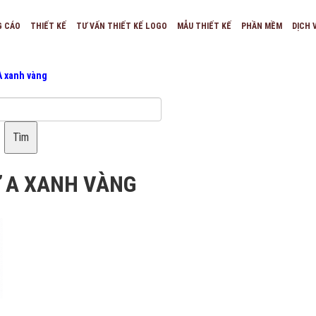
G CÁO
THIẾT KẾ
TƯ VẤN THIẾT KẾ LOGO
MẪU THIẾT KẾ
PHẦN MỀM
DỊCH 
A xanh vàng
Tìm
Ữ A XANH VÀNG