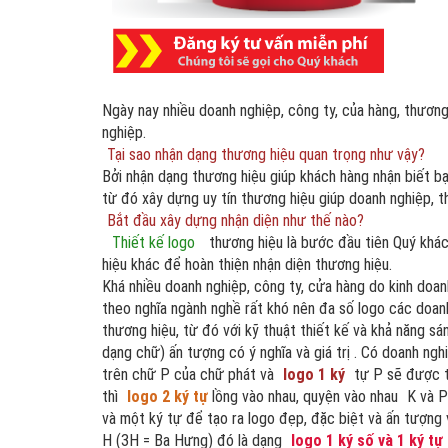
Ngày nay nhiều doanh nghiệp, công ty, của hàng, thương
nghiệp.
Tại sao nhận dạng thương hiệu quan trọng như vậy?
Bởi nhận dạng thương hiệu giúp khách hàng nhận biết b
từ đó xây dựng uy tín thương hiệu giúp doanh nghiệp, th
Bắt đầu xây dựng nhận diện như thế nào?
Thiết kế logo
thương hiệu là bước đầu tiên Quý khá
hiệu khác để hoàn thiện nhận diện thương hiệu.
Khá nhiều doanh nghiệp, công ty, cửa hàng do kinh doanh
theo nghĩa ngành nghề rất khó nên đa số logo các doan
thương hiệu, từ đó với kỹ thuật thiết kế và khả năng s
dạng chữ) ấn tượng có ý nghĩa và giá trị . Có doanh ngh
trên chữ P của chữ phát và
logo 1 ký
tự P sẽ được t
thì
logo 2 ký tự
lồng vào nhau, quyện vào nhau
K và P
và một ký tự để tạo ra logo đẹp, đặc biệt và ấn tượng
H (3H = Ba Hưng) đó là dạng
logo 1 ký số và 1 ký tự