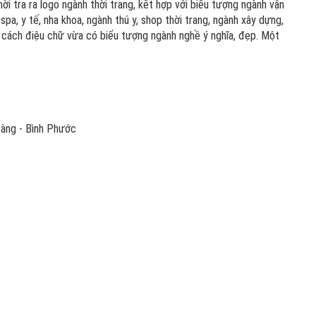
hời tra ra logo ngành thời trang, kết hợp với biểu tượng ngành vận
 spa, y tế, nha khoa, ngành thú y, shop thời trang, ngành xây dựng,
ừa cách điệu chữ vừa có biểu tượng ngành nghề ý nghĩa, đẹp. Một
Bàng - Bình Phước