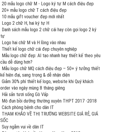
20 mẫu logo chữ M - Logo ký tự M cách điệu đẹp
20+ mẫu logo chữ T cách điệu đẹp
10 mẫu gift voucher đẹp mới nhất
Logo 2 chữ H, hai ký tự H
Danh sách mẫu logo 2 chữ cái hay còn gọi logo 2 ký
tự
Logo hai chữ M và H lồng vào nhau
Thiết kế logo chữ cái đẹp chuyên nghiệp
Mẫu logo chữ đẹp: AI tạo nhanh hay thiết kế theo yêu
cầu dễ dùng hơn?
Mẫu logo chữ MQ cách điệu đẹp – 50+ ý tưởng thiết
kế hiện đại, sang trọng & dễ nhận diện
Giảm 30% phí thiết kế logo, website khi Quý khách
order vào ngày mùng 8 tháng giêng
Hải sản tươi sống Gò Vấp
Mô đun bồi dưỡng thường xuyên THPT 2017 -2018
Cách phòng bệnh cho dân IT
THAM KHẢO VỀ THỊ TRƯỜNG WEBSITE GIÁ RẺ, GIÁ
SỐC
Suy ngẫm vui về dân IT