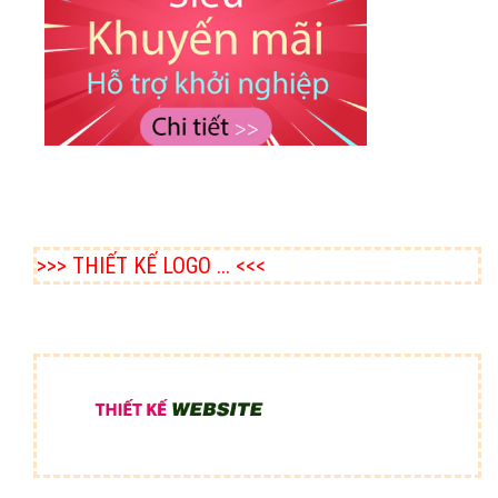
>>> THIẾT KẾ LOGO ... <<<