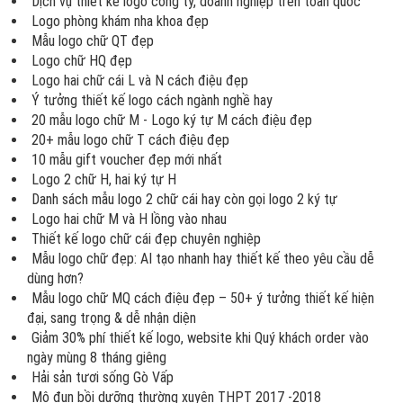
Dịch vụ thiết kế logo công ty, doanh nghiệp trên toàn quốc
Logo phòng khám nha khoa đẹp
Mẫu logo chữ QT đẹp
Logo chữ HQ đẹp
Logo hai chữ cái L và N cách điệu đẹp
Ý tưởng thiết kế logo cách ngành nghề hay
20 mẫu logo chữ M - Logo ký tự M cách điệu đẹp
20+ mẫu logo chữ T cách điệu đẹp
10 mẫu gift voucher đẹp mới nhất
Logo 2 chữ H, hai ký tự H
Danh sách mẫu logo 2 chữ cái hay còn gọi logo 2 ký tự
Logo hai chữ M và H lồng vào nhau
Thiết kế logo chữ cái đẹp chuyên nghiệp
Mẫu logo chữ đẹp: AI tạo nhanh hay thiết kế theo yêu cầu dễ
dùng hơn?
Mẫu logo chữ MQ cách điệu đẹp – 50+ ý tưởng thiết kế hiện
đại, sang trọng & dễ nhận diện
Giảm 30% phí thiết kế logo, website khi Quý khách order vào
ngày mùng 8 tháng giêng
Hải sản tươi sống Gò Vấp
Mô đun bồi dưỡng thường xuyên THPT 2017 -2018