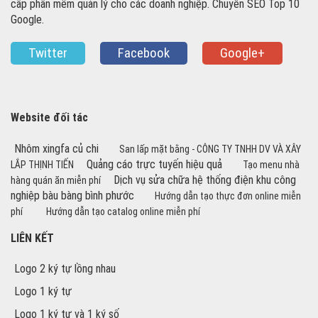
cấp phần mềm quản lý cho các doanh nghiệp. Chuyên SEO Top 10
Google.
Twitter
Facebook
Google+
Website đối tác
Nhôm xingfa củ chi
San lấp mặt bằng - CÔNG TY TNHH DV VÀ XÂY
Quảng cáo trực tuyến hiệu quả
LẮP THỊNH TIẾN
Tạo menu nhà
Dịch vụ sửa chữa hệ thống điện khu công
hàng quán ăn miễn phí
nghiệp bàu bàng bình phước
Hướng dẫn tạo thực đơn online miễn
phí
Hướng dẫn tạo catalog online miễn phí
LIÊN KẾT
Logo 2 ký tự lồng nhau
Logo 1 ký tự
Logo 1 ký tự và 1 ký số