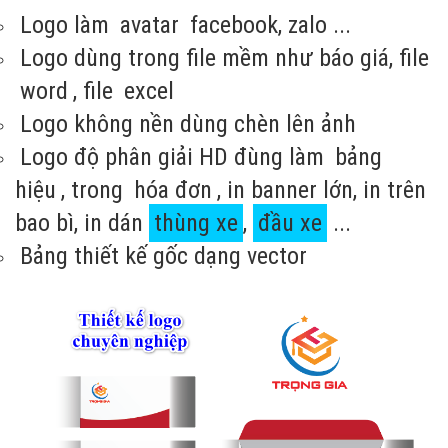
Logo làm
avatar
facebook, zalo ...
Logo dùng trong file mềm như báo giá, file
word
, file
excel
Logo không nền dùng chèn lên ảnh
Logo độ phân giải HD đùng làm
bảng
hiệu
, trong
hóa đơn
, in banner lớn, in trên
bao bì, in dán
thùng xe
,
đầu xe
...
Bảng thiết kế gốc dạng vector