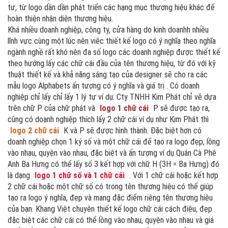
tư, từ logo dần dần phát triển các hạng mục thương hiệu khác để
hoàn thiện nhận diện thương hiệu.
Khá nhiều doanh nghiệp, công ty, cửa hàng do kinh doanhh nhiều
lĩnh vực cùng một lúc nên viêc thiết kế logo có ý nghĩa theo nghĩa
ngành nghề rất khó nên đa số logo các doanh nghiệp được thiết kế
theo hướng lấy các chữ cái đầu của tên thương hiệu, từ đó với kỹ
thuật thiết kế và khả năng sáng tạo của designer sẽ cho ra các
mẫu logo Alphabets ấn tượng có ý nghĩa và giá trị . Có doanh
nghiệp chỉ lấy chỉ lấy 1 lý tự ví dụ: Cty TNHH Kim Phát chỉ vẽ dựa
trên chữ P của chữ phát và
logo 1 chữ cái
P sẽ được tạo ra,
cũng có doanh nghiệp thích lấy 2 chữ cái ví dụ như Kim Phát thì
logo 2 chữ cái
K và P sẽ được hình thành. Đặc biệt hơn có
doanh nghiệp chọn 1 ký số và một chữ cái để tạo ra logo đẹp, lồng
vào nhau, quyện vào nhau, đặc biệt và ấn tượng ví dụ Quán Cà Phê
Anh Ba Hưng có thể lấy số 3 kết hợp với chữ H (3H = Ba Hưng) đó
là dạng
logo 1 chữ số và 1 chữ cái
. Với 1 chữ cái hoặc kết hợp
2 chữ cái hoặc một chữ số có trong tên thương hiệu có thể giúp
tạo ra logo ý nghĩa, đẹp và mang đặc điểm riêng tên thương hiệu
của bạn. Khang Việt chuyên thiết kế logo chữ cái cách điệu, đẹp
đặc biệt các chữ cái có thể lồng vào nhau, quyện vào nhau và giá