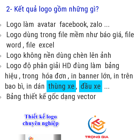
2- Kết quả logo gồm những gì?
Logo làm
avatar
facebook, zalo ...
Logo dùng trong file mềm như báo giá, file
word
, file
excel
Logo không nền dùng chèn lên ảnh
Logo độ phân giải HD đùng làm
bảng
hiệu
, trong
hóa đơn
, in banner lớn, in trên
bao bì, in dán
thùng xe
,
đầu xe
...
Bảng thiết kế gốc dạng vector