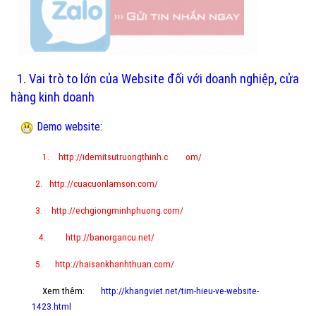
1. Vai trò to lớn của Website đối với doanh nghiệp, cửa
hàng kinh doanh
Demo website:
1.
http://idemitsutruongthinh.c
om/
2.
http://cuacuonlamson.com/
3.
http://echgiongminhphuong.com/
4.
http://banorgancu.net/
5.
http://haisankhanhthuan.com/
Xem thêm:
http://khangviet.net/tim-hieu-ve-website-
1423.html