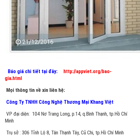
Báo giá chi tiết tại đây:
http://appviet.org/bao-
gia.html
Mọi thông tin về xin liên hệ:
Công Ty TNHH Công Nghệ Thương Mại Khang Việt
VP đại diện: 104 Nơ Trang Long, p.14, q.Bình Thạnh, tp.Hồ Chí
Minh
Trụ sở : 306 Tỉnh Lộ 8, Tân Thạnh Tây, Củ Chi, tp.Hồ Chí Minh