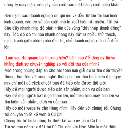
công ty may mặc, công ty sản xuất các mặt hàng xuất nhập khẩu…
Bên cạnh các doanh nghiệp có qui mô và đầu tư lớn thì loại hình
kinh doanh, các cơ sở sản xuất nhỏ lẻ xuất hiện rất nhiều…Tất cả
đêu đẩy nhanh nhịp độ phát triển của vùng “đất thép thành đồng”
này. Tốc độ đô thị hóa nhanh chóng này đặt ra nhiều thử thách,
cạnh tranh giữa những nhà đầu tư, chủ doanh nghiệp từ nhỏ đến
lớn.
Làm sao để quảng bá thương hiệu? Làm sao để tăng uy tín và
khẳng định sự chuyên nghiệp so với đối thủ của mình?
Một trong những đáp án cho bài toán nan giải đó là tìm đến truyền
thông, tìm đến với công nghệ thông tin bởi thời buổi hiên đại ngày
nay chỉ một cú click chuột bạn đã tiếp cận được thế giới.
Hãy để mọi người được tiếp cận sản phẩm, dịch vụ của bạn.
Hãy để mọi người bật điện thoại lên, mở màn hình máy tính lên và
tìm kiếm sản phẩm, dịch vụ của bạn.
Hãy có một website cho riêng mình. Hãy đến với chúng tôi. Chúng
tôi chuyên thiết kế web ở Củ Chi.
Chúng tôi tự tin là công ty thiết kế web uy tín ở Củ Chi.
Trụ sở của công ty đặt tại Củ Chi, gần với Hóc Môn là một điều