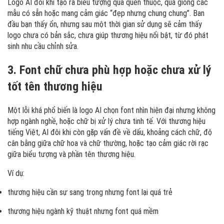
Logo AI đôi khi tạo ra biểu tượng quá quen thuộc, quá giống các
mẫu có sẵn hoặc mang cảm giác “đẹp nhưng chung chung”. Ban
đầu bạn thấy ổn, nhưng sau một thời gian sử dụng sẽ cảm thấy
logo chưa có bản sắc, chưa giúp thương hiệu nổi bật, từ đó phát
sinh nhu cầu chỉnh sửa.
3. Font chữ chưa phù hợp hoặc chưa xử lý
tốt tên thương hiệu
Một lỗi khá phổ biến là logo AI chọn font nhìn hiện đại nhưng không
hợp ngành nghề, hoặc chữ bị xử lý chưa tinh tế. Với thương hiệu
tiếng Việt, AI đôi khi còn gặp vấn đề về dấu, khoảng cách chữ, độ
cân bằng giữa chữ hoa và chữ thường, hoặc tạo cảm giác rời rạc
giữa biểu tượng và phần tên thương hiệu.
Ví dụ:
thương hiệu cần sự sang trọng nhưng font lại quá trẻ
thương hiệu ngành kỹ thuật nhưng font quá mềm