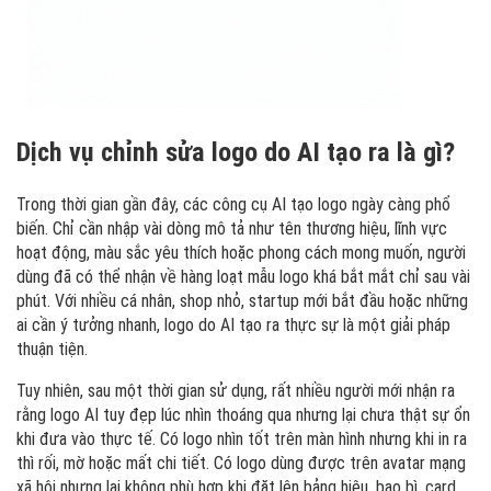
Dịch vụ chỉnh sửa logo do AI tạo ra là gì?
Trong thời gian gần đây, các công cụ AI tạo logo ngày càng phổ
biến. Chỉ cần nhập vài dòng mô tả như tên thương hiệu, lĩnh vực
hoạt động, màu sắc yêu thích hoặc phong cách mong muốn, người
dùng đã có thể nhận về hàng loạt mẫu logo khá bắt mắt chỉ sau vài
phút. Với nhiều cá nhân, shop nhỏ, startup mới bắt đầu hoặc những
ai cần ý tưởng nhanh, logo do AI tạo ra thực sự là một giải pháp
thuận tiện.
Tuy nhiên, sau một thời gian sử dụng, rất nhiều người mới nhận ra
rằng logo AI tuy đẹp lúc nhìn thoáng qua nhưng lại chưa thật sự ổn
khi đưa vào thực tế. Có logo nhìn tốt trên màn hình nhưng khi in ra
thì rối, mờ hoặc mất chi tiết. Có logo dùng được trên avatar mạng
xã hội nhưng lại không phù hợp khi đặt lên bảng hiệu, bao bì, card