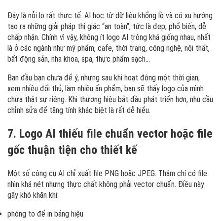
Đây là nỗi lo rất thực tế. AI học từ dữ liệu khổng lồ và có xu hướng
tạo ra những giải pháp thị giác “an toàn”, tức là đẹp, phổ biến, dễ
chấp nhận. Chính vì vậy, không ít logo AI trông khá giống nhau, nhất
là ở các ngành như mỹ phẩm, cafe, thời trang, công nghệ, nội thất,
bất động sản, nha khoa, spa, thực phẩm sạch…
Ban đầu bạn chưa để ý, nhưng sau khi hoạt động một thời gian,
xem nhiều đối thủ, làm nhiều ấn phẩm, bạn sẽ thấy logo của mình
chưa thật sự riêng. Khi thương hiệu bắt đầu phát triển hơn, nhu cầu
chỉnh sửa để tăng tính khác biệt là rất dễ hiểu.
7. Logo AI thiếu file chuẩn vector hoặc file
gốc thuận tiện cho thiết kế
Một số công cụ AI chỉ xuất file PNG hoặc JPEG. Thậm chí có file
nhìn khá nét nhưng thực chất không phải vector chuẩn. Điều này
gây khó khăn khi:
phóng to để in bảng hiệu