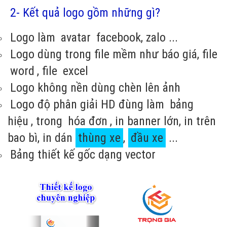
2- Kết quả logo gồm những gì?
Logo làm
avatar
facebook, zalo ...
Logo dùng trong file mềm như báo giá, file
word
, file
excel
Logo không nền dùng chèn lên ảnh
Logo độ phân giải HD đùng làm
bảng
hiệu
, trong
hóa đơn
, in banner lớn, in trên
bao bì, in dán
thùng xe
,
đầu xe
...
Bảng thiết kế gốc dạng vector