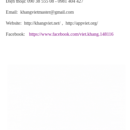
Điện thoại: 090 38 555 08 - 0981 404 427
Email:
khangvietmaster@gmail.com
Website:
http://khangviet.net/
,
http://appviet.org/
Facebook:
https://www.facebook.com/viet.khang.148116