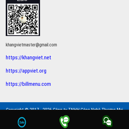
khangvietmaster@gmail.com
https://khangviet.net
https://appviet.org
https://billmenu.com
Copyright © 2017 - 2026 Công ty TNHH Công Nghệ Thương Mại
Khang Việt
Ếch giống
Máy ấp trứng gà vịt
Xưởng sản xuất hộp giấy