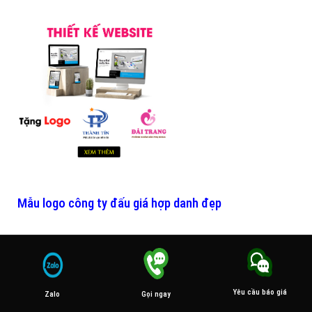
Mẫu logo công ty đấu giá hợp danh đẹp
Yêu cầu báo giá
Gọi ngay
Zalo